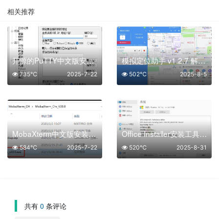
相关推荐
开源的PuTTY中文版安装使用-附安装包
模拟定位助手 v1.2.7 解锁会员
735℃
2025-7-22
502℃
2025-8-5
MobaXterm中文版安装使用教程-附安装包
Office Installer安装工具v1.29中文版
584℃
2025-7-22
520℃
2025-8-31
共有
0
条评论