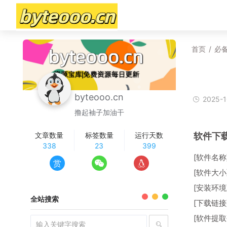
首页
/
必
byteooo.cn
2025-1
撸起袖子加油干
软件下
文章数量
标签数量
运行天数
338
23
399
[软件名称]:
赏
[软件大小]
[安装环境]: 
全站搜索
[下载链接
[软件提取