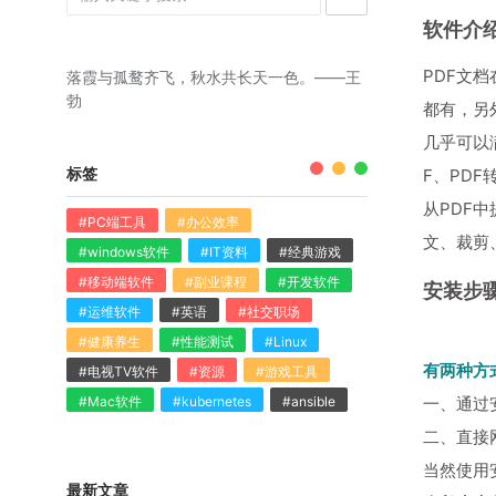
软件介
PDF文档
落霞与孤鹜齐飞，秋水共长天一色。——王
勃
都有，另外
几乎可以
标签
F、PDF
从PDF
#PC端工具
#办公效率
文、裁剪
#windows软件
#IT资料
#经典游戏
#移动端软件
#副业课程
#开发软件
安装步
#运维软件
#英语
#社交职场
#健康养生
#性能测试
#Linux
有两种方
#电视TV软件
#资源
#游戏工具
#Mac软件
#kubernetes
#ansible
一、通过
二、直接
当然使用
最新文章