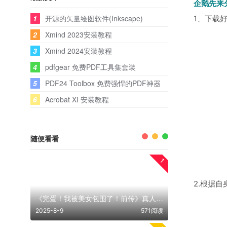
企鹅先来
1
开源的矢量绘图软件(Inkscape)
1、下载好后
2
Xmind 2023安装教程
3
Xmind 2024安装教程
4
pdfgear 免费PDF工具集套装
5
PDF24 Toolbox 免费强悍的PDF神器
6
Acrobat XI 安装教程
随便看看
1
2.根据
《完蛋！我被美女包围了！前传》真人美女恋爱影游 中文版
2025-8-9
571阅读