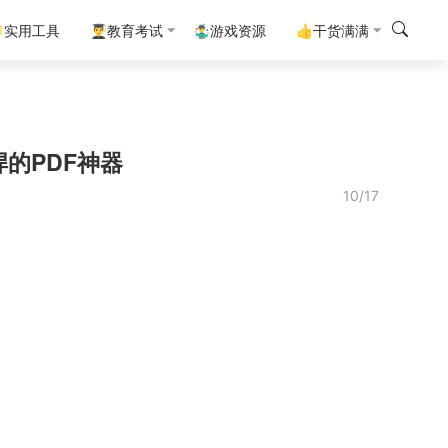
实用工具
👨‍🎓教育考试
🤹‍♂️游戏资源
👍干货满满
强悍的PDF神器
10/17