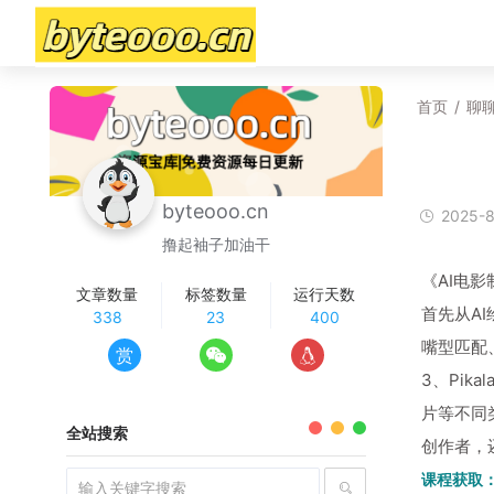
首页
/
聊
byteooo.cn
2025-8
撸起袖子加油干
《AI电
文章数量
标签数量
运行天数
首先从A
338
23
400
嘴型匹配
赏
3、Pi
片等不同
全站搜索
创作者，
课程获取