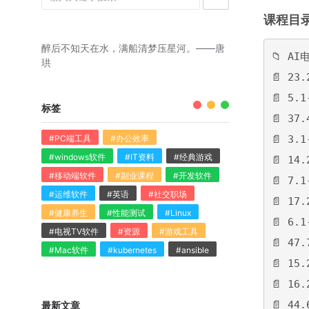
课程目
醉后不知天在水，满船清梦压星河。——唐
📁 A
珙
📄 2
📄 5.
标签
📄 3
#PC端工具
#办公效率
📄 3.
#windows软件
#IT资料
#经典游戏
📄 14.
#移动端软件
#副业课程
#开发软件
📄 7.
#运维软件
#英语
#社交职场
📄 17
#健康养生
#性能测试
#Linux
📄 6.
#电视TV软件
#资源
#游戏工具
📄 47
#Mac软件
#kubernetes
#ansible
📄 15
📄 16
最新文章
📄 44