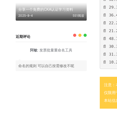
📄 29
分享一个免费的CKA认证学习资料
📄 3
2025-8-4
551阅读
📄 2
📄 21
近期评论
📄 48
📄 30
阿敏
:
发票批量重命名工具
📄 31
📄 10
命名的规则 可以自己按需修改不呢
注意：
仅限用
本站信