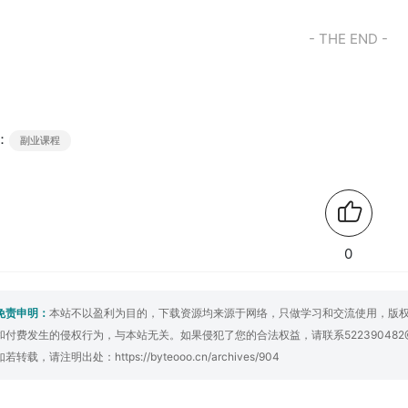
- THE END -
：
副业课程
0
免责申明：
本站不以盈利为目的，下载资源均来源于网络，只做学习和交流使用，版
和付费发生的侵权行为，与本站无关。如果侵犯了您的合法权益，请联系522390482
如若转载，请注明出处：
https://byteooo.cn/archives/904