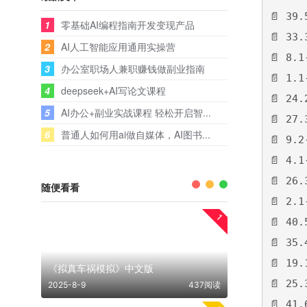
📄 3
1
零基础AI编程指南开发变现产品
📄 3
2
AI人工智能应用通用实操营
📄 8.
3
办公室职场人兼职赚钱做副业指南
📄 1.
4
deepseek+AI写论文课程
📄 2
5
AI办公+副业实战课程 轻松开启智...
📄 2
6
普通人如何用ai做自媒体，AI图书...
📄 9.
📄 4.
📄 26
随便看看
📄 2.
1
📄 40
📄 3
📄 1
《拟真车祸模拟》中文版
📄 2
2025-8-9
437阅读
📄 41