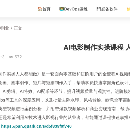
🏠首页
👨‍💻DevOps运维
💾必备软件

聊副业
/
正文
AI电影制作实操课程 
-3
572
影制作实操人人都能做》是一套面向零基础和进阶用户的全流程AI视
I绘画、剧本创作、短片与短剧制作入手，帮助学员快速掌握角色设计
、AI剪辑、AI特效、AI配乐等环节，提升视频质量与观赏性。进阶模块
kalabs等工具的深度应用，以及批量去除水印、风格转绘、瞬息全宇宙
类型视频进行案例分析，并附带爆款视频解析和商业变现指南，帮助
还是希望利用AI技术进入影视行业的从业者，都能通过课程快速掌握
：
https://pan.quark.cn/s/d5f839f9f740