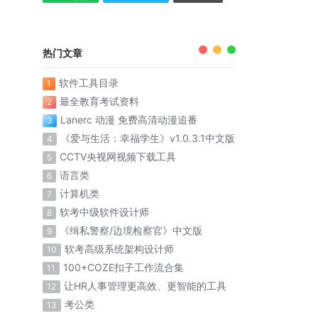
热门文章
软件工具目录
1
最全教育考试资料
2
Lanerc 动漫 免费高清动漫追番
3
《爱与生活：幸福学生》v1.0.3.1中文版
4
CCTV央视网视频下载工具
5
语言类
6
计算机类
7
软考中级软件设计师
8
《缉私警察/边境检察官》中文版
9
软考高级系统架构设计师
10
100+COZE扣子工作流合集
11
让HR人事管理更高效、更智能的工具
12
考公类
13