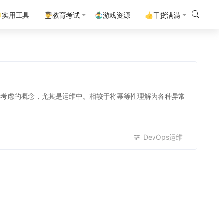
实用工具
👨‍🎓教育考试
🤹‍♂️游戏资源
👍干货满满
DevOps运维