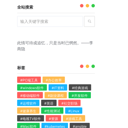
全站搜索
此情可待成追忆，只是当时已惘然。——李
商隐
标签
#PC端工具
#办公效率
#windows软件
#IT资料
#经典游戏
#移动端软件
#副业课程
#开发软件
#运维软件
#英语
#社交职场
#健康养生
#性能测试
#Linux
#电视TV软件
#资源
#游戏工具
#Mac软件
#kubernetes
#ansible