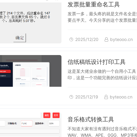
2025/12/20
发票批量重命名工具
发票一多，最头疼的就是文件名全是扫
要点半天。今天分享的这个发票批量
购销双方和金额，并按统一…
2025/12/20
byteooo.cn
2025/12/19
信纸稿纸设计打印工具
这是某大佬业余做的一个自用小工具
印，这是一个功能完善的信纸设计应
主界面是一个设计器，可以…
2025/12/19
byteooo.cn
2025/12/18
音乐格式转换工具
不知道大家有没有遇到过音乐格式不
WAV、WMA、APE、0GG、M