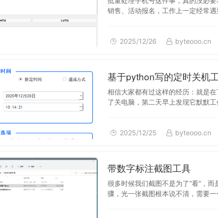
批量处理手机号这件事，真的没必要
销售、活动报名，工作上一定经常遇到
有座机号混进来的，还有…
2025/12/26
byteooo.cn
2025/12/25
基于python写的定时关
相信大家都有过这样的经历：就是在
了关电脑，第二天早上发现它默默工作了
具，就是为这种需求准备的…
2025/12/25
byteooo.cn
2025/12/24
带数字标注截图工具
很多时候我们截图不是为了“看”，
骤，光一张截图根本说不清，需要一
图后，直接添加 1、2、3.…