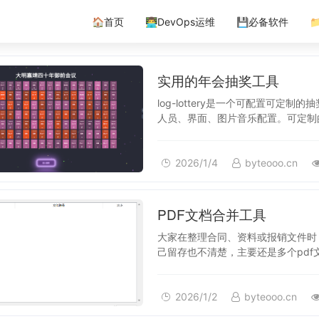
🏠首页
👨‍💻DevOps运维
💾必备软件

2026/1/4
实用的年会抽奖工具
log-lottery是一个可配置可
人员、界面、图片音乐配置。可定制
体以炫酷的 3D 球体抽奖效…
2026/1/4
byteooo.cn
2026/1/2
PDF文档合并工具
大家在整理合同、资料或报销文件时，
己留存也不清楚，主要还是多个pdf
个 PDF 文件或整个文件夹里…
2026/1/2
byteooo.cn