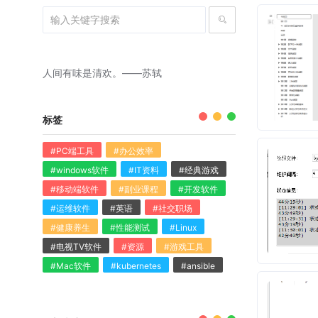
人间有味是清欢。——苏轼
标签
#PC端工具
#办公效率
#windows软件
#IT资料
#经典游戏
#移动端软件
#副业课程
#开发软件
#运维软件
#英语
#社交职场
#健康养生
#性能测试
#Linux
#电视TV软件
#资源
#游戏工具
#Mac软件
#kubernetes
#ansible