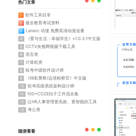
热门文章
软件工具目录
1
最全教育考试资料
2
Lanerc 动漫 免费高清动漫追番
3
《爱与生活：幸福学生》v1.0.3.1中文版
4
CCTV央视网视频下载工具
5
语言类
6
计算机类
7
软考中级软件设计师
8
《缉私警察/边境检察官》中文版
9
软考高级系统架构设计师
10
100+COZE扣子工作流合集
11
让HR人事管理更高效、更智能的工具
12
考公类
13
随便看看