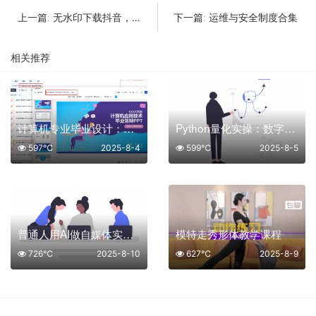
无水印下载抖音，快手，小红书，B站等视频(净印去水印)
运维与安全制度合集
上一篇:
下一篇:
相关推荐
计算机专业毕业设计：高质量毕业答辩 PPT 分享
Python量化实操：数字货币量化投资课程
597℃
2025-8-4
599℃
2025-8-5
普通人用AI做自媒体实操培训
模特走秀形体教学课程
726℃
2025-8-10
627℃
2025-8-9