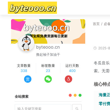
首页
/
必
byteooo.cn
2025-8
撸起袖子加油干
冬瓜音乐
文章数量
标签数量
运行天数
索。无需
338
23
400
赏
核心特
​海量
全站搜索
​零付费