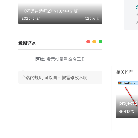
《桥梁建造师2》v1.64中文版
2025-8-24
523阅读
近期评论
阿敏
:
发票批量重命名工具
相关推荐
命名的规则 可以自己按需修改不呢
projec
417℃