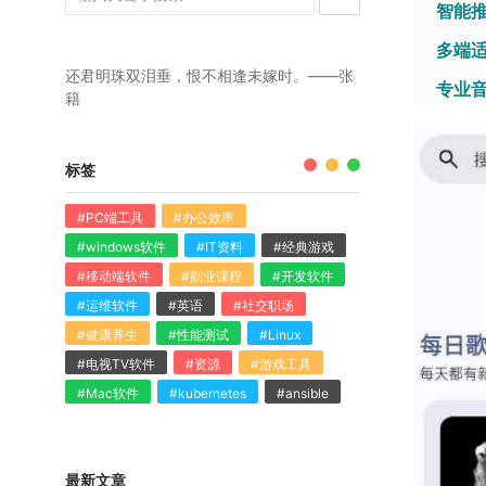
​智能
​多端
还君明珠双泪垂，恨不相逢未嫁时。——张
​专业
籍
标签
#PC端工具
#办公效率
#windows软件
#IT资料
#经典游戏
#移动端软件
#副业课程
#开发软件
#运维软件
#英语
#社交职场
#健康养生
#性能测试
#Linux
#电视TV软件
#资源
#游戏工具
#Mac软件
#kubernetes
#ansible
最新文章