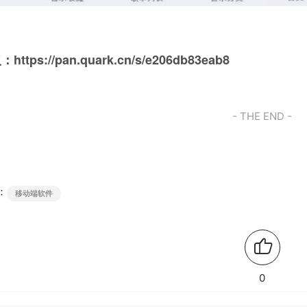
取：
https://pan.quark.cn/s/e206db83eab8
- THE END -
：
移动端软件
0