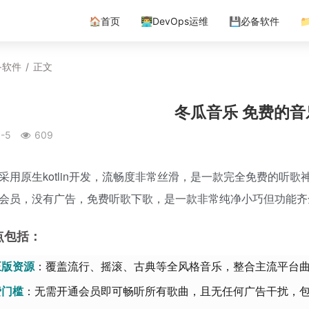
🏠首页
👨‍💻DevOps运维
💾必备软件

备软件
/
正文
冬瓜音乐 免费的音
-5
609
采用原生kotlin开发，流畅度非常丝滑，是一款完全免费的听
会员，没有广告，免费听歌下歌，是一款非常纯净小巧但功能齐
点包括：
正版资源​
​：覆盖流行、摇滚、古典等全风格音乐，整合主流平台
门槛​
​：无需开通会员即可畅听所有歌曲，且无任何广告干扰，