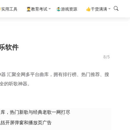
实用工具
👨‍🎓教育考试
🤹‍♂️游戏资源
👍干货满满
乐软件
8/5
歌神器 汇聚全网多平台曲库，拥有排行榜、热门推荐、搜
全的听歌神器。​
曲库，热门新歌与经典老歌一网打尽
包括开屏弹窗和播放页广告