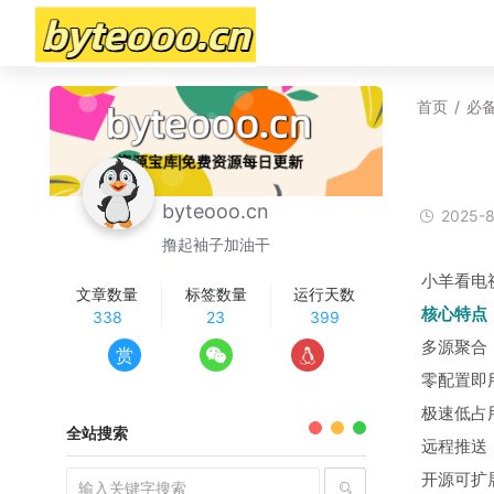
首页
/
必
byteooo.cn
2025-8
撸起袖子加油干
小羊看电
文章数量
标签数量
运行天数
核心特点
338
23
399
多源聚合
赏
零配置即
极速低占用
全站搜索
远程推送
开源可扩