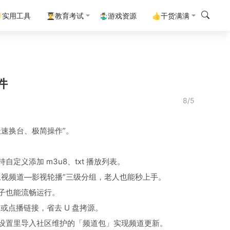
实用工具
👨‍🎓教育考试
🤹‍♂️游戏资源
👍干货满满
件
8/5
速换台、极简操作”。
义添加 m3u8、txt 播放列表。
视频道—影视轮播”三级分组，老人也能秒上手。
低配盒子也能流畅运行。
或点播链接，省去 U 盘拷源。
户可在设置里导入社区维护的「频道包」实现频道更新。