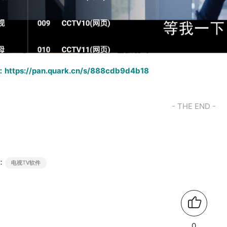
：
https://pan.quark.cn/s/888cdb9d4b18
- THE END -
：
电视TV软件
0