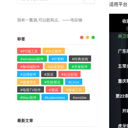
适用平台：
我有一瓢酒,可以慰风尘。——韦应物
标签
#PC端工具
#办公效率
#windows软件
#IT资料
#经典游戏
#移动端软件
#副业课程
#开发软件
#运维软件
#英语
#社交职场
#健康养生
#性能测试
#Linux
#电视TV软件
#资源
#游戏工具
#Mac软件
#kubernetes
#ansible
最新文章