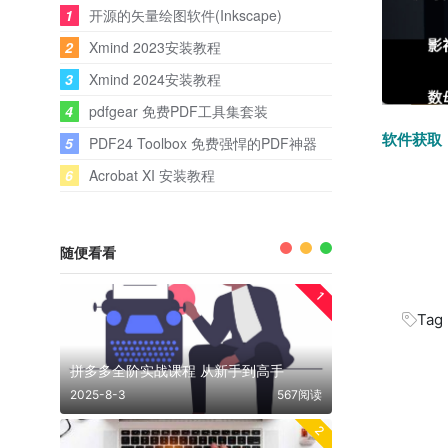
1
开源的矢量绘图软件(Inkscape)
2
Xmind 2023安装教程
3
Xmind 2024安装教程
4
pdfgear 免费PDF工具集套装
软件获取
5
PDF24 Toolbox 免费强悍的PDF神器
6
Acrobat XI 安装教程
随便看看
1
Tag
拼多多全阶实战课程 从新手到高手
2025-8-3
567阅读
2