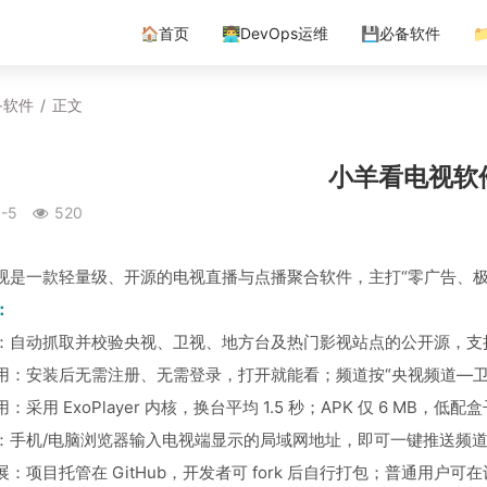
🏠首页
👨‍💻DevOps运维
💾必备软件

备软件
/
正文
小羊看电视软
-5
520
视是一款轻量级、开源的电视直播与点播聚合软件，主打“零广告、极
：
：自动抓取并校验央视、卫视、地方台及热门影视站点的公开源，支持自定
用：安装后无需注册、无需登录，打开就能看；频道按“央视频道—卫
：采用 ExoPlayer 内核，换台平均 1.5 秒；APK 仅 6 MB，
：手机/电脑浏览器输入电视端显示的局域网地址，即可一键推送频道
展：项目托管在 GitHub，开发者可 fork 后自行打包；普通用