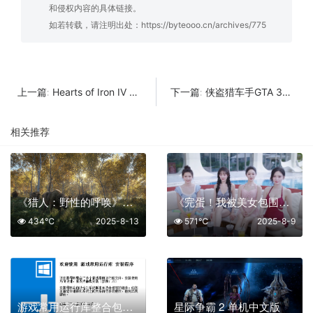
和侵权内容的具体链接。
如若转载，请注明出处：
https://byteooo.cn/archives/775
Hearts of Iron IV 钢铁雄心4
侠盗猎车手GTA 3罪恶都市重制版
上一篇:
下一篇:
相关推荐
《猎人：野性的呼唤》中文版
《完蛋！我被美女包围了！前传》真人美女恋爱影游 中文版
434℃
2025-8-13
571℃
2025-8-9
游戏常用运行库整合包GRLPackage（v6.4.25.0614）
星际争霸 2 单机中文版