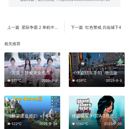
星际争霸 2 单机中文版
红色警戒 兵临城下4
上一篇:
下一篇:
相关推荐
《完蛋！我被美女包围了！前传》真人美女恋爱影游 中文版
《侠盗猎车手5》增强版
571℃
2025-8-9
459℃
2025-8-9
《桥梁建造师2》v1.64中文版
侠盗猎车手GTA 3罪恶都市重制版
522℃
2025-8-24
1,160℃
2025-7-25