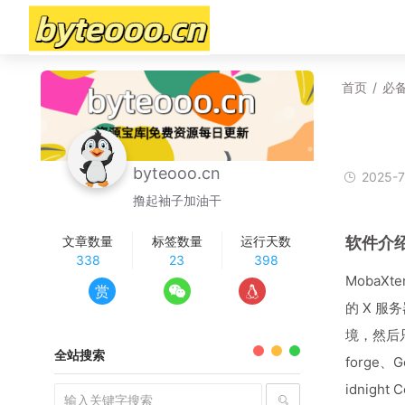
首页
/
必
byteooo.cn
2025-7
撸起袖子加油干
软件介
文章数量
标签数量
运行天数
338
23
398
MobaX
赏
的 X 服
境，然后只
全站搜索
forge、Gc
idnight