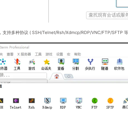
持多种协议 ( SSH/Telnet/Rsh/Xdmcp/RDP/VNC/FTP/SFTP 等