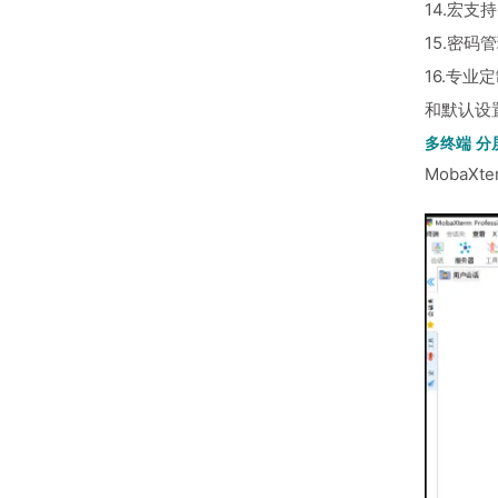
14.宏
15.密码
16.专业
和默认设
多终端 分
MobaX