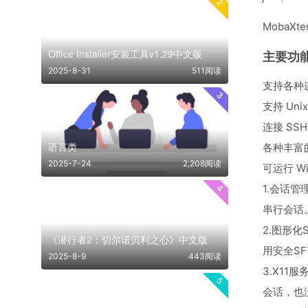
2
MobaXt
Office Installer安装工具v1.29中文版
主要功
2025-8-31
511阅读
支持各种连
3
支持 Uni
连接 SS
语言类
各种丰富的插
2025-7-24
2,208阅读
可运行 Wi
1.会话管
4
串行会话
2.图形
《潜行者2：切尔诺贝利之心》中文版
用安全S
2025-8-9
443阅读
3.X11
5
会话，也没