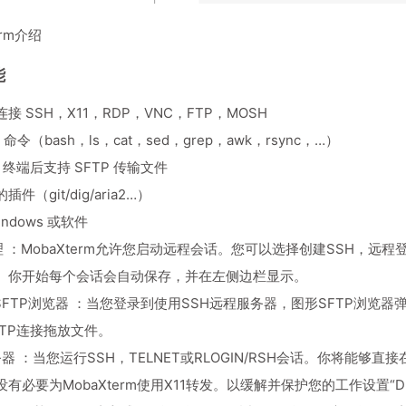
erm介绍
能
接 SSH，X11，RDP，VNC，FTP，MOSH
x 命令（bash，ls，cat，sed，grep，awk，rsync，…）
H 终端后支持 SFTP 传输文件
件（git/dig/aria2…）
ndows 或软件
理 ：MobaXterm允许您启动远程会话。您可以选择创建SSH，远程登录，
。你开始每个会话会自动保存，并在左侧边栏显示。
化SFTP浏览器 ：当您登录到使用SSH远程服务器，图形SFTP浏
FTP连接拖放文件。
服务器 ：当您运行SSH，TELNET或RLOGIN/RSH会话。你将能够
有必要为MobaXterm使用X11转发。以缓解并保护您的工作设置“DI