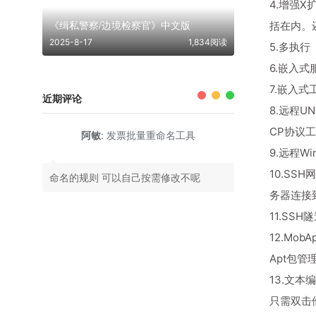
4.增强X
《缉私警察/边境检察官》中文版
括在内。
2025-8-17
1,834阅读
5.多执
6.嵌入
7.嵌入式
近期评论
8.远程U
CP协议
阿敏
:
发票批量重命名工具
9.远程W
10.SS
命名的规则 可以自己按需修改不呢
务器连接
11.S
12.Mo
Apt包管理
13.文本
只需双击他