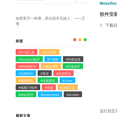
MobaX
软件安
劝君更尽一杯酒，西出阳关无故人。——王
维
1、下载
标签
#PC端工具
#办公效率
#windows软件
#IT资料
#经典游戏
#移动端软件
#副业课程
#开发软件
#运维软件
#英语
#社交职场
#健康养生
#性能测试
#Linux
#电视TV软件
#资源
#游戏工具
#Mac软件
#kubernetes
#ansible
运行后正
最新文章