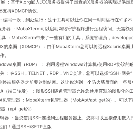
扩展 ：基于X.org嵌入式X服务器提供了最近的X服务器的实现提供最
还支持XDMCP协议。
行 ：编写一次，到处运行：这个工具可以让你在同一时间运行在许多
式服务器 ：MobaXterm可以启动网络守护程序进行远程访问。无
工具 ：MobaXterm带来了一些有用的工具，系统管理员，devel
NIX的桌面（XDMCP）：由于MobaXterm您可以将远程Solari
工作。
indows桌面（RDP） ： 利用远程Windows计算机/使用RDP
H网关 ：在SSH，TELNET，RDP，VNC会话，您可以选择“SSH-网
到终端服务器之前要达到结束。这让你达到一个防火墙后面的一些服
SH隧道（端口转发） ：图形SSH隧道管理器允许您使用直观的图形化的
bApt包管理器 ：MobaXterm包管理器（MobApt/apt-get的）。
器（apt-get的）
编辑器 ：当您使用SSH连接到远程服务器上。您将可以直接使用嵌入式文本编
们！通过SSH/SFTP直版