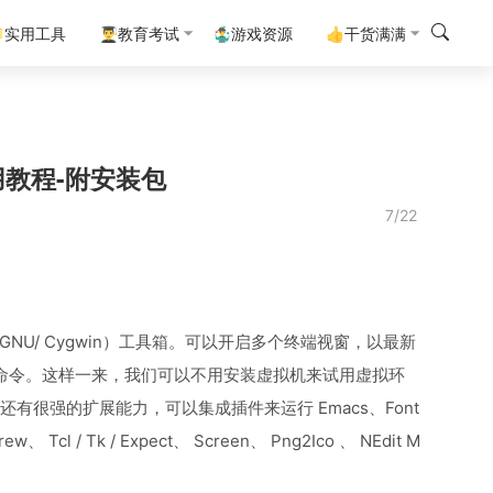
实用工具
👨‍🎓教育考试
🤹‍♂️游戏资源
👍干货满满
使用教程-附安装包
7/22
令集（GNU/ Cygwin）工具箱。可以开启多个终端视窗，以最新
U Unix 命令。这样一来，我们可以不用安装虚拟机来试用虚拟环
rm 还有很强的扩展能力，可以集成插件来运行 Emacs、Font
w、 Tcl / Tk / Expect、 Screen、 Png2Ico 、 NEdit M