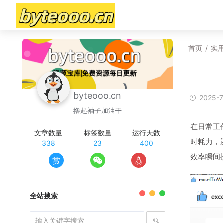
首页
/
实
byteooo.cn
2025-7
撸起袖子加油干
在日常工
文章数量
标签数量
运行天数
时耗力，
338
23
400
效率瞬间
赏
全站搜索