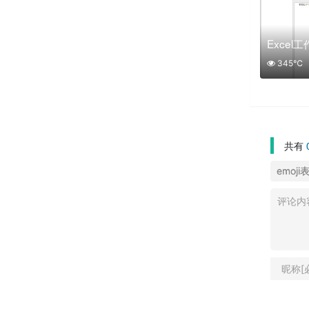
345℃
共有
emoji