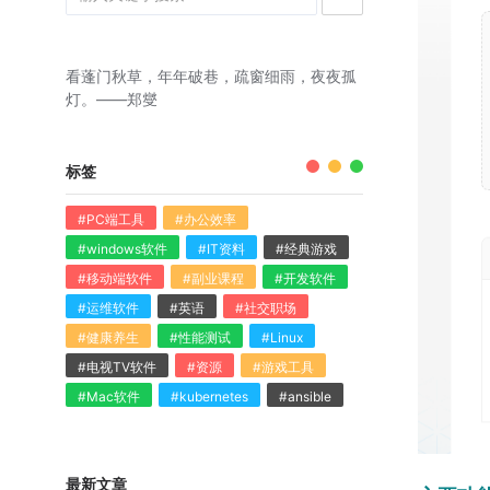
看蓬门秋草，年年破巷，疏窗细雨，夜夜孤
灯。——郑燮
标签
#PC端工具
#办公效率
#windows软件
#IT资料
#经典游戏
#移动端软件
#副业课程
#开发软件
#运维软件
#英语
#社交职场
#健康养生
#性能测试
#Linux
#电视TV软件
#资源
#游戏工具
#Mac软件
#kubernetes
#ansible
最新文章