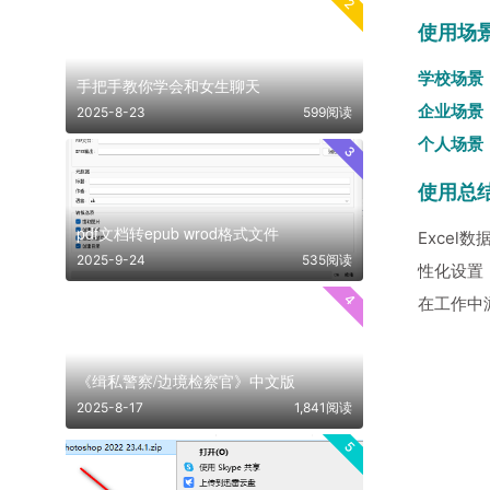
2
使用场
学校场景
手把手教你学会和女生聊天
企业场景
2025-8-23
599阅读
个人场景
3
使用总
pdf文档转epub wrod格式文件
Exce
2025-9-24
535阅读
性化设置
4
在工作中
《缉私警察/边境检察官》中文版
2025-8-17
1,841阅读
5