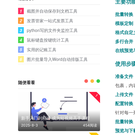
主要功
1
截图并自动保存到文档工具
批量转换
2
发票管家一站式发票工具
模板定制
3
python写的文件夹监控工具
格式自定
4
鼠标键盘按键统计工具
多行合并
5
实用的记账工具
在线预览
6
图片批量导入Word自动排版工具
使用步
准备文件
随便看看
包裹，内容
上传文件
1
配置转换
针对每一
新手入门到精通 成为短视频高手课程
批量转换
2025-8-3
454阅读
预览与下