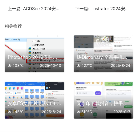
ACDSee 2024安装教程
illustrator 2024安装教程
上一篇:
下一篇:
相关推荐
Photoshop 2019安装教程
U-Dictionary 全新手机屏幕翻译app
408℃
2025-10-10
427℃
2025-8-24
安卓ES文件浏览器v4.4.3.2解锁高级版
无水印下载抖音，快手，小红书，B站等视频(净印去水印)
445℃
2025-8-24
810℃
2025-9-7