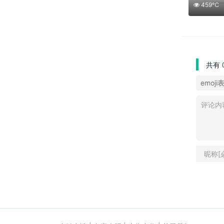
459℃
共有
emoji