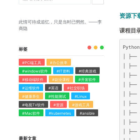
资源下
此情可待成追忆，只是当时已惘然。——李
商隐
课程目
Pyth
标签
│ ├─
#PC端工具
#办公效率
│ ├──
#windows软件
#IT资料
#经典游戏
│ ├──
#移动端软件
#副业课程
#开发软件
│ ├──
#运维软件
#英语
#社交职场
│ ├──
#健康养生
#性能测试
#Linux
│ ├──
#电视TV软件
#资源
#游戏工具
│ ├──
#Mac软件
#kubernetes
#ansible
│ ├──
│ ├──
最新文章