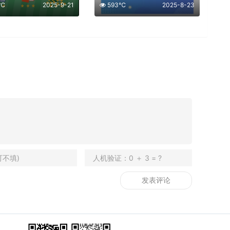
6℃
2025-9-21
593℃
2025-8-23