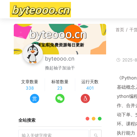
首页
/
干
byteooo.cn
2025-8
撸起袖子加油干
《Pyt
文章数量
标签数量
运行天数
基础概念
338
23
401
ytho
赏
作、合并
动下单、
全站搜索
环。课程
执行能力