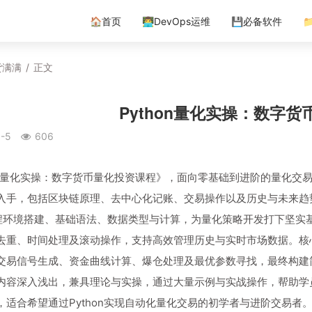
🏠首页
👨‍💻DevOps运维
💾必备软件

货满满
/
正文
Python量化实操：数字
-5
606
hon量化实操：数字货币量化投资课程》，面向零基础到进阶的量化
入手，包括区块链原理、去中心化记账、交易操作以及历史与未来趋
n编程环境搭建、基础语法、数据类型与计算，为量化策略开发打下坚
去重、时间处理及滚动操作，支持高效管理历史与实时市场数据。核心
交易信号生成、资金曲线计算、爆仓处理及最优参数寻找，最终构建
内容深入浅出，兼具理论与实操，通过大量示例与实战操作，帮助学
，适合希望通过Python实现自动化量化交易的初学者与进阶交易者