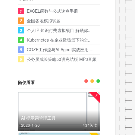
│ ├──
│ ├──
1
EXCEL函数与公式速查手册
│ ├──
2
全国各地模拟试题
│ ├──
3
个人IP-知识付费虚拟项目 解锁你...
│ ├──
4
Kubernetes 在企业级场景下的全...
│ ├──
5
COZE工作流与AI Agent实战应用 ...
│ ├──
6
公务员成长策略50讲完结版 MP3音频
│ ├──
│ ├──
随便看看
│ ├──
│ ├──
1
│ ├──
│ ├──
AI 提示词管理工具
│ ├──
2026-1-20
434阅读
│ ├──