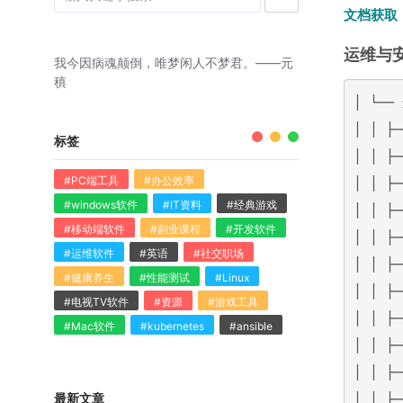
文档获取
运维与
我今因病魂颠倒，唯梦闲人不梦君。——元
稹
│ └─
│ │ ├
标签
│ │ ├
#PC端工具
#办公效率
│ │ ├
#windows软件
#IT资料
#经典游戏
│ │ ├
#移动端软件
#副业课程
#开发软件
│ │ ├
#运维软件
#英语
#社交职场
│ │ 
#健康养生
#性能测试
#Linux
│ │ 
#电视TV软件
#资源
#游戏工具
│ │ ├
#Mac软件
#kubernetes
#ansible
│ │ ├
│ │ ├
最新文章
│ │ ├