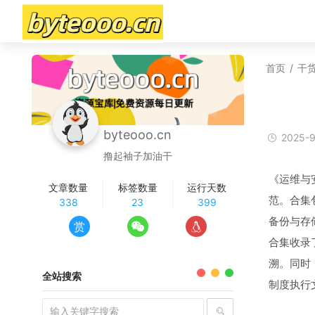
首页
/
干
byteooo.cn
2025-9
撸起袖子加油干
《运维与
文章数量
标签数量
运行天数
范。合集
338
23
399
备份与存
赏
合集收录
溯。同时
全站搜索
制度执行