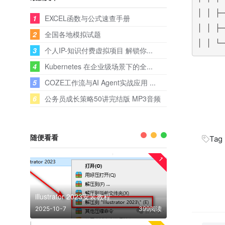
│ │ ├
1
EXCEL函数与公式速查手册
│ │ ├
2
全国各地模拟试题
│ │ └
3
个人IP-知识付费虚拟项目 解锁你...
4
Kubernetes 在企业级场景下的全...
5
COZE工作流与AI Agent实战应用 ...
6
公务员成长策略50讲完结版 MP3音频
随便看看
Tag
1
illustrator 2023安装教程
2025-10-7
399阅读