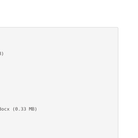
)

x (0.33 MB)
