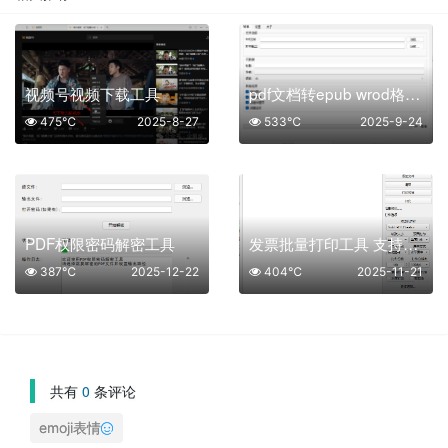
视频号视频下载工具
pdf文档转epub wrod格式文件
475℃
2025-8-27
533℃
2025-9-24
PDF权限密码解密工具
发票批量打印工具 支持OFD格式打印
387℃
2025-12-22
404℃
2025-11-21
共有
0
条评论
emoji表情