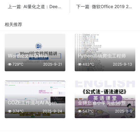
AI量化之道：DeepSeek+Python让量化交易插上翅膀
微软Office 2019 25年9月授权版
上一篇:
下一篇:
相关推荐
Word论文排版精讲
Python高级爬虫工程师
729℃
2025-9-21
483℃
2025-9-13
COZE工作流与AI Agent实战应用 的完整课程
金狮启迪小学英语56节
374℃
2025-9-24
547℃
2025-8-9