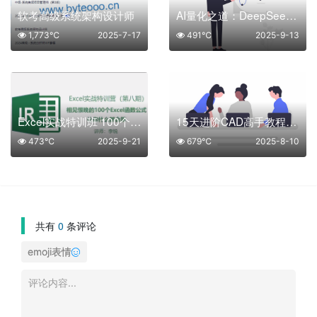
软考高级系统架构设计师
AI量化之道：DeepSeek+Python让量化交易插上翅膀
1,773℃
2025-7-17
491℃
2025-9-13
Excel实战特训班 100个Excel函数公式
15天进阶CAD高手教程+课程网课 （126节课）
473℃
2025-9-21
679℃
2025-8-10
共有
0
条评论
emoji表情