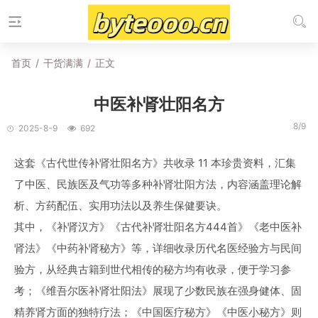
首页
/
干货满满
/
正文
中医补肾壮阳名方
8/9
2025-8-9
692
这套《古代世传补肾壮阳名方》共收录 11 本珍贵资料，汇集
了中医、民族医及气功等多种补肾壮阳方法，内容涵盖理论解
析、方药配伍、实用功法以及养生保健要诀。
其中，《补肾汉方》《古代补肾壮阳名方444首》《老中医补
肾法》《中药补肾秘方》等，详细收录历代名医经验方与民间
验方，从经典古籍到世代相传的秘方均有收录，便于学习参
考；《维吾尔医补肾壮阳法》展现了少数民族在强身健体、固
精养肾方面的独特疗法；《中国医疗秘方》《中医小秘方》则