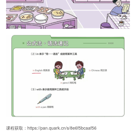
课程获取：
https://pan.quark.cn/s/8e6f5bcaaf56