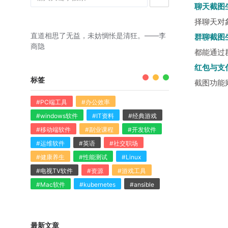
聊天截图
择聊天对
直道相思了无益，未妨惆怅是清狂。——李
群聊截图
商隐
都能通过
红包与支
标签
截图功能
#PC端工具
#办公效率
#windows软件
#IT资料
#经典游戏
#移动端软件
#副业课程
#开发软件
#运维软件
#英语
#社交职场
#健康养生
#性能测试
#Linux
#电视TV软件
#资源
#游戏工具
#Mac软件
#kubernetes
#ansible
最新文章