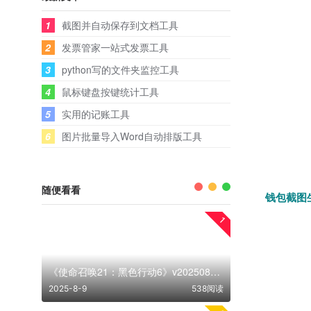
1
截图并自动保存到文档工具
2
发票管家一站式发票工具
3
python写的文件夹监控工具
4
鼠标键盘按键统计工具
5
实用的记账工具
6
图片批量导入Word自动排版工具
随便看看
钱包截图
1
《使命召唤21：黑色行动6》v202508版 免安装中文版
2025-8-9
538阅读