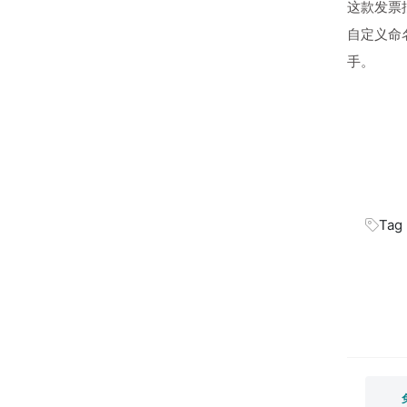
这款发票
自定义命
手。
Tag