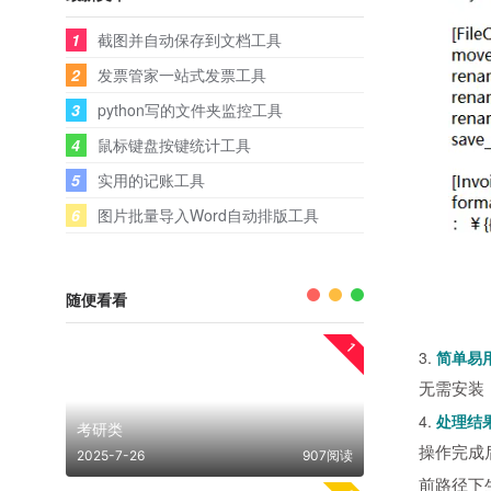
1
截图并自动保存到文档工具
2
发票管家一站式发票工具
3
python写的文件夹监控工具
4
鼠标键盘按键统计工具
5
实用的记账工具
6
图片批量导入Word自动排版工具
随便看看
1
3.
简单易
无需安装
4.
处理结
考研类
操作完成
2025-7-26
907阅读
前路径下