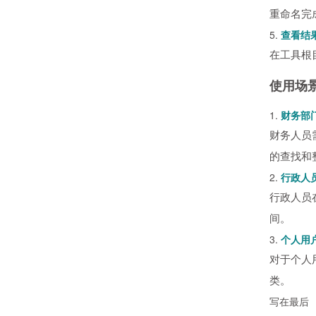
重命名完
5.
查看结
在工具根
使用场
1.
财务部
财务人员
的查找和
2.
行政人
行政人员
间。
3.
个人用
对于个人
类。
写在最后