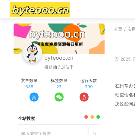
首页
/
实
byteooo.cn
2025-7
撸起袖子加油干
文章数量
标签数量
运行天数
在日常办
338
23
399
动重命名
赏
决这些问
全站搜索