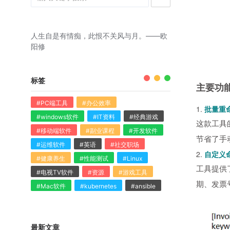
人生自是有情痴，此恨不关风与月。——欧
阳修
标签
主要功
#PC端工具
#办公效率
1.
批量重
#windows软件
#IT资料
#经典游戏
这款工具
#移动端软件
#副业课程
#开发软件
节省了手
#运维软件
#英语
#社交职场
2.
自定义
#健康养生
#性能测试
#Linux
工具提供
#电视TV软件
#资源
#游戏工具
期、发票
#Mac软件
#kubernetes
#ansible
最新文章