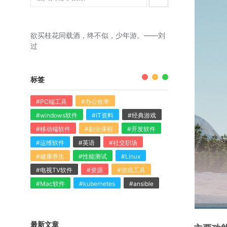
欲买桂花同载酒，终不似，少年游。——刘
过
标签
#PC端工具
#办公效率
#windows软件
#IT资料
#经典游戏
#移动端软件
#副业课程
#开发软件
#运维软件
#英语
#社交职场
#健康养生
#性能测试
#Linux
#电视TV软件
#资源
#游戏工具
#Mac软件
#kubernetes
#ansible
最新文章