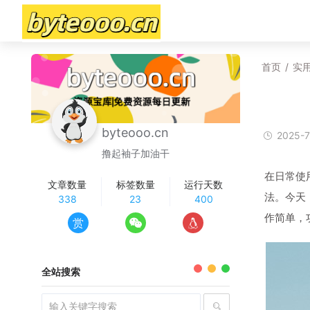
首页
/
实
byteooo.cn
2025-7
撸起袖子加油干
在日常使
文章数量
标签数量
运行天数
法。今天
338
23
400
作简单，
赏
全站搜索