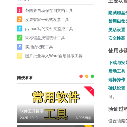
主要功
1
截图并自动保存到文档工具
隐藏磁盘
2
发票管家一站式发票工具
禁用磁盘
3
python写的文件夹监控工具
灵活设置
4
鼠标键盘按键统计工具
安全性高
5
实用的记账工具
使用步
6
图片批量导入Word自动排版工具
下载与安
启动工具
随便看看
选择操作
确认设置
1
可。
验证过
软件工具目录
2025-10-3
6,995阅读
设置隐藏