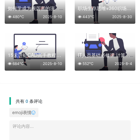
如何学成为很厉害的演讲高手
职场生存思维+360职场沟通
480℃
2025-8-10
443℃
2025-8-30
15天进阶CAD高手教程+课程网课 （126节课）
IT人员基础必修课 计算机网络底层原理
684℃
2025-8-10
552℃
2025-8-4
共有
0
条评论
emoji表情