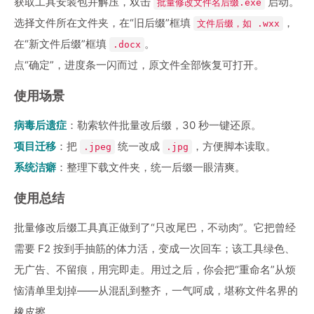
获取工具安装包并解压，双击
启动。
批量修改文件名后缀.exe
选择文件所在文件夹，在“旧后缀”框填
，
文件后缀，如 .wxx
在“新文件后缀”框填
。
.docx
点“确定”，进度条一闪而过，原文件全部恢复可打开。
使用场景
病毒后遗症
：勒索软件批量改后缀，30 秒一键还原。
项目迁移
：把
统一改成
，方便脚本读取。
.jpeg
.jpg
系统洁癖
：整理下载文件夹，统一后缀一眼清爽。
使用总结
批量修改后缀工具真正做到了“只改尾巴，不动肉”。它把曾经
需要 F2 按到手抽筋的体力活，变成一次回车；该工具绿色、
无广告、不留痕，用完即走。用过之后，你会把“重命名”从烦
恼清单里划掉——从混乱到整齐，一气呵成，堪称文件名界的
橡皮擦。