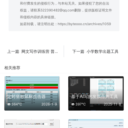
和付费发生的侵权行为，与本站无关。如果侵犯了您的合法
权益，请联系522390482@qq.com删除，提供版权证明文件
和侵权内容的具体链接。
如若转载，请注明出处：
https://byteooo.cn/archives/1059
网文写作训练营 普通人也能玩
小学数学出题工具
上一篇:
下一篇:
相关推荐
定时坐标鼠标点击器
基于AI写的发票合并工具
364℃
2026-1-9
397℃
2025-11-8