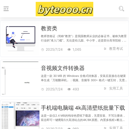
教资类
教师资格证（简称“教资”）是我国教师从业的必备证书，被称为教育
行业的“准入门槛”。无论是幼儿园、中小学，还是部分高等院校，从
事教学工作均需要持有相应学段的教师资格证。教资考试分为笔试和
教育考试
面试两个环节，主要…
2025/7/24
1,065
音视频文件转换器
这是一款 30 MB 的 Windows 全格式转换器，安装后直接在右键菜
单生成「万能翻译机」：视频、音频等 300+ 格式一键互转，无需
打开主界面；内置 20 组预设模板，小白直接点，高手可自定义码
实用工具
率、帧率、分辨率；全程本…
2025/7/24
493
手机端电脑端 4k高清壁纸批量下载
这是一款仅2.4 MB的纯绿色壁纸下载器，无需安装、不写注册表，
双击即可一键爬取5大高清站点的4K/8K原图。内置多线程+断点续
传，千兆宽带能跑满；支持电脑、手机双模式预览，单张或整站批量
实用工具
下载随你挑；更可设定定时…
2025/7/23
969