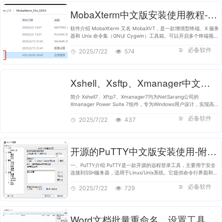
MobaXterm中文版安装使用教程-附安装包
软件介绍 MobaXterm 又名 MobaXVT，是一款增强型终端、X 服务
器和 Unix 命令集（GNU/ Cygwin）工具箱。可以开启多个终端视
窗，以最新的 X 服务器为基础的 X.Org，可以轻松地来试用
必备软件
Unix/Linux 上的 GNU Unix 命令。…
2025/7/22
574
Xshell、Xsftp、Xmanager中文版安装包及使用教程
简介 Xshell7、Xftp7、Xmanager7均为NetSarang公司的
Xmanager Power Suite 7组件，专为Windows用户设计，实现高效
安全的远程管理与文件传输。 Xshell7、Xftp7、Xmanager8中文版
必备软件
安装包自取：https://pan.quark.cn/s/…
2025/7/22
437
开源的PuTTY中文版安装使用-附安装包
一、PuTTY介绍 PuTTY是一款开源的远程登录工具，主要用于安全
连接到SSH服务器，适用于Linux/Unix系统。它提供命令行界面和多
种功能，包括SSH连接、Telnet和Rlogin支持、串行端口连接、文件
必备软件
传输、会话管理、配色方案…
2025/7/22
729
Word文档批量重命名、设置工具