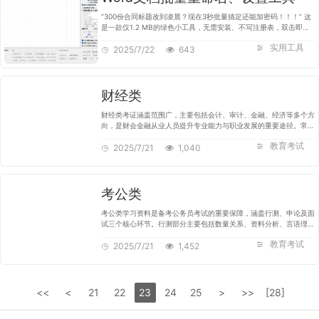
“300份合同标题改到凌晨？现在3秒批量搞定还能加密码！！！” 这
是一款仅1.2 MB的绿色小工具，无需安装、不写注册表，双击即可
批量给Word文档重命名、批量设置或修改标题、批量添加打开密
实用工具
码，甚至可自动把文档第一段…
2025/7/22
643
财经类
财经类考证涵盖范围广，主要包括会计、审计、金融、经济等多个方
向，是财会金融从业人员提升专业能力与职业发展的重要途径。常见
的财经类证书有：会计类的初级会计、中级会计、注册会计师
教育考试
（CPA）；金融类的证券从业…
2025/7/21
1,040
考公类
考公类学习资料是备考公务员考试的重要保障，涵盖行测、申论及面
试三个核心环节。行测部分主要包括数量关系、资料分析、言语理
解、判断推理和常识判断。常用资料有历年真题卷、专项题库和解析
教育考试
精编书籍，帮助考生熟…
2025/7/21
1,452
<<
<
21
22
23
24
25
>
>>
[28]