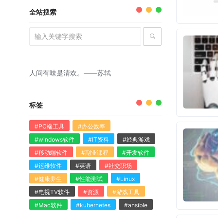
全站搜索
人间有味是清欢。——苏轼
标签
#PC端工具
#办公效率
#windows软件
#IT资料
#经典游戏
#移动端软件
#副业课程
#开发软件
#运维软件
#英语
#社交职场
#健康养生
#性能测试
#Linux
#电视TV软件
#资源
#游戏工具
#Mac软件
#kubernetes
#ansible