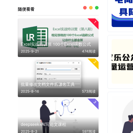
随便看看
1
Excel实战特训班 100个Excel函数公式
2025-9-21
474阅读
2
批量修改文档文件后缀名工具
2025-8-16
573阅读
3
deepseek+AI写论文课程
2025-8-3
597阅读