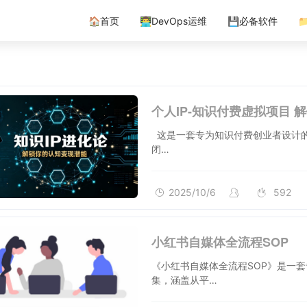
🏠首页
👨‍💻DevOps运维
💾必备软件

个人IP-知识付费虚拟项目 
这是一套专为知识付费创业者设计的
闭…
2025/10/6
592
小红书自媒体全流程SOP
《小红书自媒体全流程SOP》是一
集，涵盖从平…