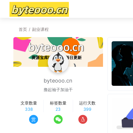
首页
/
副业课程
byteooo.cn
撸起袖子加油干
文章数量
标签数量
运行天数
338
23
399
赏