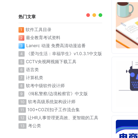
热门文章
软件工具目录
1
最全教育考试资料
2
Lanerc 动漫 免费高清动漫追番
3
《爱与生活：幸福学生》v1.0.3.1中文版
4
CCTV央视网视频下载工具
5
语言类
6
计算机类
7
软考中级软件设计师
8
《缉私警察/边境检察官》中文版
9
软考高级系统架构设计师
10
100+COZE扣子工作流合集
11
让HR人事管理更高效、更智能的工具
12
考公类
13