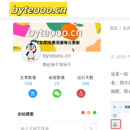
首页
/
实
byteooo.cn
2025-7
撸起袖子加油干
这是一款
文章数量
标签数量
运行天数
名」四大高
338
23
398
插图、双
赏
全站搜索