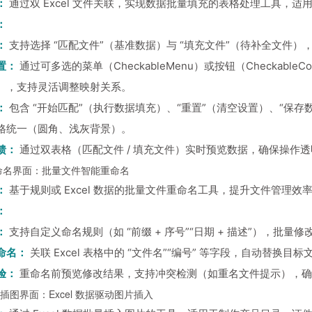
：
通过双 Excel 文件关联，实现数据批量填充的表格处理工具，
：
：
支持选择 “匹配文件”（基准数据）与 “填充文件”（待补全文件），均支持
置：
通过可多选的菜单（CheckableMenu）或按钮（Checkab
），支持灵活调整映射关系。
：
包含 “开始匹配”（执行数据填充）、“重置”（清空设置）、“保存
格统一（圆角、浅灰背景）。
馈：
通过双表格（匹配文件 / 填充文件）实时预览数据，确保操作
命名界面：批量文件智能重命名
：
基于规则或 Excel 数据的批量文件重命名工具，提升文件管理
：
：
支持自定义命名规则（如 “前缀 + 序号”“日期 + 描述”），批量修
命名：
关联 Excel 表格中的 “文件名”“编号” 等字段，自动替换
验：
重命名前预览修改结果，支持冲突检测（如重名文件提示），确
l 插图界面：Excel 数据驱动图片插入