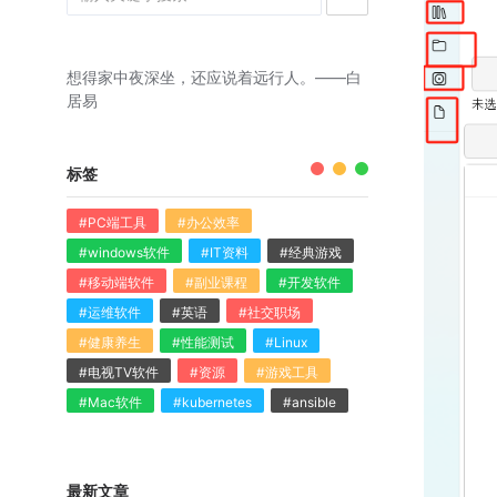
想得家中夜深坐，还应说着远行人。——白
居易
标签
#PC端工具
#办公效率
#windows软件
#IT资料
#经典游戏
#移动端软件
#副业课程
#开发软件
#运维软件
#英语
#社交职场
#健康养生
#性能测试
#Linux
#电视TV软件
#资源
#游戏工具
#Mac软件
#kubernetes
#ansible
最新文章