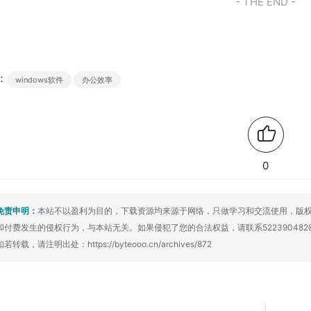
- THE END -
：
windows软件
办公效率
0
免责申明：
本站不以盈利为目的，下载资源均来源于网络，只做学习和交流使用，版
和付费发生的侵权行为，与本站无关。如果侵犯了您的合法权益，请联系522390482
如若转载，请注明出处：
https://byteooo.cn/archives/872