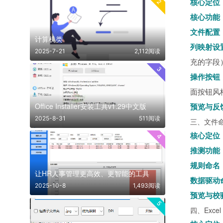
核心定位
2
核心功能
文件配置
计算机类
列映射设
2025-7-21
2,112阅读
充的字段
3
操作按钮
面按钮风
Office Installer安装工具v1.29中文版
预览与反
2025-8-31
511阅读
三、文件
核心定位
4
推测功能
规则命名
让HR人事管理更高效、更智能的工具
数据驱动
2025-10-8
1,493阅读
预览与校
5
四、Exce