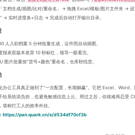
文档生成/插图/比对/重命名」→ 拖拽 Excel/模板/图片文件夹 → 
” → 实时进度条+日志 → 完成后自动打开输出目录。
景
000 人入职档案 5 分钟批量生成，证件照自动插图。
度报表双版本差异 10 秒标红，领导一眼看完。
KU 图片批量按“货号+颜色”重命名，仓库秒找货。
结
化办公工具真正做到了“一次配置，长期躺赢”。它把 Excel、Wor
不给系统添负担，也避免敏感信息上云。用过之后，你很难再忍受 Ctrl
，堪称打工人的效率外挂。
：
https://pan.quark.cn/s/d534df70cf3b