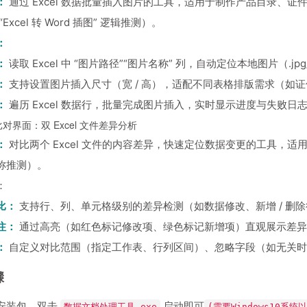
：
通过 Excel 数据批量插入图片的工具，适用于制作产品目录、
Excel 转 Word 插图” 逻辑推测）。
：
：
读取 Excel 中 “图片路径”“图片名称” 列，自动定位本地图片（.jp
：
支持设置图片插入尺寸（宽 / 高），适配不同表格排版需求（如
：
遍历 Excel 数据行，批量完成图片插入，实时显示进度与失败日
对界面：双 Excel 文件差异分析
：
对比两个 Excel 文件的内容差异，快速定位数据变更的工具，
称推测）。
：
比：
支持行、列、单元格级别的差异检测（如数据修改、新增 / 删
注：
通过高亮（如红色标记修改项、绿色标记新增项）直观展示差异
：
自定义对比范围（指定工作表、行列区间）、忽略字段（如无关时
骤
安装包，双击
启动即可
数据文档处理工具.exe
(需要Windows10系统