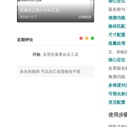
核心定位
面名称与 “
批量校正图片方向工具
2025-11-7
399阅读
推测功能
路径匹配
尺寸配置
近期评论
批量处理
五、表格比
阿敏
:
发票批量重命名工具
核心定位
合界面名
命名的规则 可以自己按需修改不呢
推测功能
多维度对
可视化标
灵活配置
使用步
获取文件