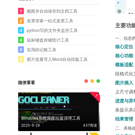
1
截图并自动保存到文档工具
2
发票管家一站式发票工具
主要功
3
python写的文件夹监控工具
一、信息档
4
鼠标键盘按键统计工具
核心定位
5
实用的记账工具
核心功能
6
图片批量导入Word自动排版工具
模板适配
段格式化为 
随便看看
图片插入
义尺寸调
1
进度与异
条提示具
Windows系统深度垃圾清理工具
结果管理
2025-9-29
437阅读
二、表格处