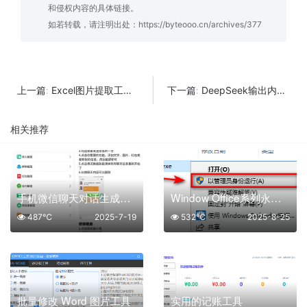
和侵权内容的具体链接。
如若转载，请注明出处：
https://byteooo.cn/archives/377
Excel图片提取工具：轻松提取，高效管理！
DeepSeek输出内容转WORD文档：让文案处理更高效！
上一篇:
下一篇:
相关推荐
手机微信聊天对话生成器 自媒体必备神器
Window Office系列永久激活工具
487℃
2025-7-19
532℃
2025-8-25
批量修改 Word 图片工具
实用的记账工具