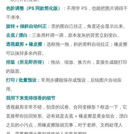
色阶调整（PS 同款简化版）
：不用学 PS，也能把图片调得干
干净净。
旋转 + 倾斜自动纠正
：歪的图自己扶正，角度还会显示出来。
去底 / 漂白
：三条滑杆调一调，原本发灰的背景立刻变白。
透视裁剪 + 橡皮擦
：选框拖一拖，斜的资料自动拉正；橡皮擦
可以抹掉多余内容。
排版（所见即所得）
：拖动、缩放、换方向，直接生成能打印
的版面。
打印 / 批量预设
：常用步骤能保存成预设，后续图片自动应
用。
我用下来觉得很香的细节
透视裁剪非常不错，拍歪的试卷、合同变梯形？框选一下，它
直接帮你拉回矩形。还有就是去底 + 橡皮擦是黄金组合，漂白
之后的小污点，用橡皮擦除就完事，对于老师、文档处理人
员、需要整理大量扫描件的人非常有帮助。