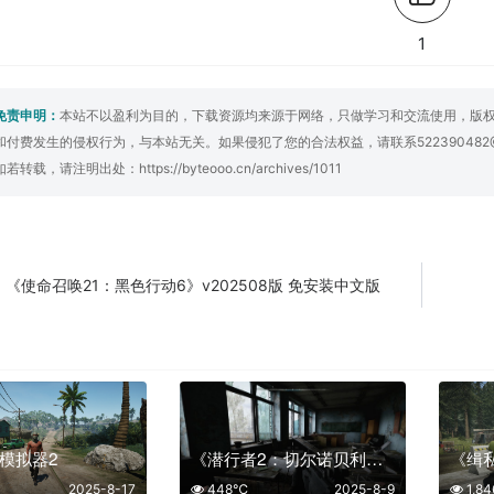
1
免责申明：
本站不以盈利为目的，下载资源均来源于网络，只做学习和交流使用，版
和付费发生的侵权行为，与本站无关。如果侵犯了您的合法权益，请联系522390482
如若转载，请注明出处：
https://byteooo.cn/archives/1011
《使命召唤21：黑色行动6》v202508版 免安装中文版
:
模拟器2
《潜行者2：切尔诺贝利之心》中文版
2025-8-17
448℃
2025-8-9
1,8