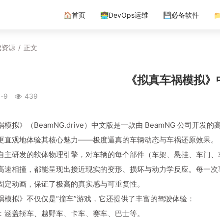
🏠首页
👨‍💻DevOps运维
💾必备软件

戏资源
/
正文
《拟真车祸模拟》
-9
439
模拟》（BeamNG.drive）中文版是一款由 BeamNG 公司
更直观地体验其核心魅力——极度逼真的车辆动态与车祸还原效果。
自主研发的软体物理引擎，对车辆的每个部件（车架、悬挂、车门、
高速相撞，都能呈现出接近现实的变形、损坏与动力学反应。每一次
固定动画，保证了极高的真实感与可重复性。
祸模拟》不仅仅是“撞车”游戏，它还提供了丰富的驾驶体验：
：涵盖轿车、越野车、卡车、赛车、巴士等。