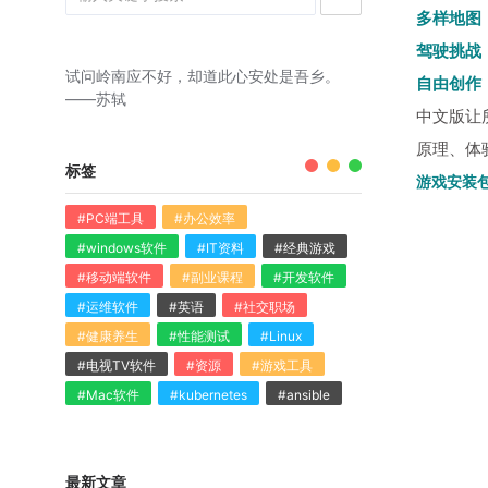
多样地图
驾驶挑战
试问岭南应不好，却道此心安处是吾乡。
自由创作
——苏轼
中文版让
原理、体
标签
游戏安装
#PC端工具
#办公效率
#windows软件
#IT资料
#经典游戏
#移动端软件
#副业课程
#开发软件
#运维软件
#英语
#社交职场
#健康养生
#性能测试
#Linux
#电视TV软件
#资源
#游戏工具
#Mac软件
#kubernetes
#ansible
最新文章