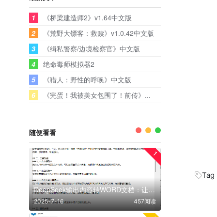
1
《桥梁建造师2》v1.64中文版
2
《荒野大镖客：救赎》v1.0.42中文版
3
《缉私警察/边境检察官》中文版
4
绝命毒师模拟器2
5
《猎人：野性的呼唤》中文版
6
《完蛋！我被美女包围了！前传》...
随便看看
1
Tag
DeepSeek输出内容转WORD文档：让文案处理更高效！
2025-7-16
457阅读