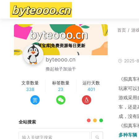
首页
/
游
byteooo.cn
2025-8
撸起袖子加油干
《拟真车祸
文章数量
标签数量
运行天数
玩家可以
338
23
401
游戏采用
赏
车，还是
成，没有
全站搜索
《拟真车
多种车辆