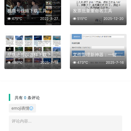
视频号视频下载工具
发票批量重命名工具
475℃
2025-8-27
515℃
2025-12-20
壁纸还可以这样下载？效率真高
文件管理新神器：一键生成目录结构
480℃
2025-7-18
473℃
2025-7-16
共有
0
条评论
emoji表情