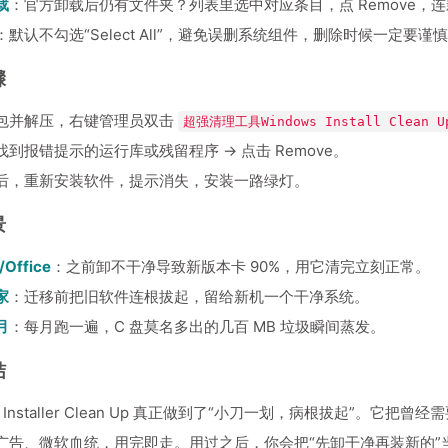
载
：官方卸载后仍有文件夹？列表里选中对应条目，点 Remove，
：默认不勾选“Select All”，避免误删系统组件，删除时候一定要谨
骤
包并解压，右键管理员双击
超强清理工具Windows Install Clean Up
到报错提示的运行库或残留程序 → 点击 Remove。
后，重新安装软件，提示消失，安装一路绿灯。
景
Office
：之前卸不干净导致新版本卡 90%，用它清完立刻正常。
家
：迁移前把旧软件连根拔起，留给新机一个干净系统。
月
：每月跑一遍，C 盘莫名多出的几百 MB 垃圾瞬间蒸发。
结
ws Installer Clean Up 真正做到了“小刀一划，病根拔起”。
广告、微软血统，用完即走。用过之后，你会把“先卸干净再装新的