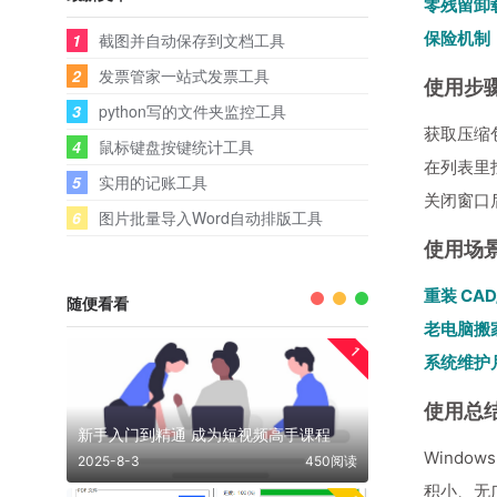
零残留卸
保险机制
1
截图并自动保存到文档工具
2
发票管家一站式发票工具
使用步
3
python写的文件夹监控工具
获取压缩
4
鼠标键盘按键统计工具
在列表里找
5
实用的记账工具
关闭窗口
6
图片批量导入Word自动排版工具
使用场
重装 CAD/
随便看看
老电脑搬
1
系统维护
使用总
新手入门到精通 成为短视频高手课程
Windo
2025-8-3
450阅读
积小、无