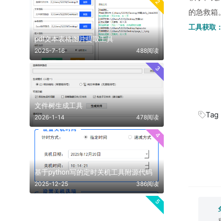
2
的急救箱
工具获取
pdf文本表格图片提取工具
2025-7-16
488阅读
3
文件树生成工具
Tag
2026-1-14
478阅读
4
基于python写的定时关机工具附源代码
2025-12-25
386阅读
5