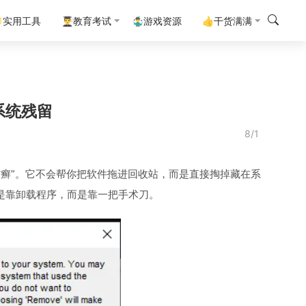
实用工具
👨‍🎓教育考试
🤹‍♂️游戏资源
👍干货满满
s系统残留
8/1
的“牛皮癣”。它不会帮你把软件拖进回收站，而是直接掏掉藏在系
是靠卸载程序，而是靠一把手术刀。