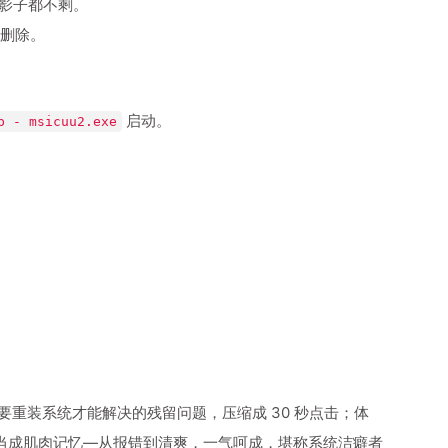
连影子都不剩。
慎删除。
启动。
 - msicuu2.exe
它把曾经需要重装系统才能解决的残留问题，压缩成 30 秒点击；体
”当成肌肉记忆—从报错到清爽，一气呵成，堪称系统洁癖者