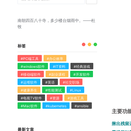
南朝四百八十寺，多少楼台烟雨中。——杜
牧
标签
#PC端工具
#办公效率
#windows软件
#IT资料
#经典游戏
#移动端软件
#副业课程
#开发软件
#运维软件
#英语
#社交职场
#健康养生
#性能测试
#Linux
#电视TV软件
#资源
#游戏工具
#Mac软件
#kubernetes
#ansible
主要功
揪出残留
最新文章