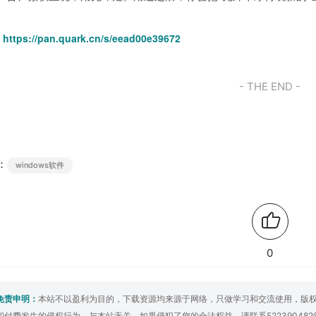
。
：
https://pan.quark.cn/s/eead00e39672
- THE END -
：
windows软件
0
免责申明：
本站不以盈利为目的，下载资源均来源于网络，只做学习和交流使用，版
和付费发生的侵权行为，与本站无关。如果侵犯了您的合法权益，请联系522390482