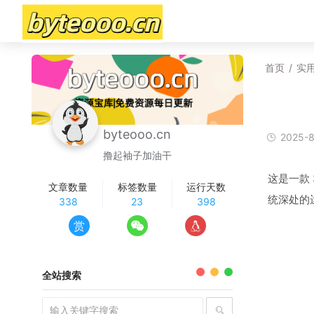
首页
/
实
byteooo.cn
2025-8
撸起袖子加油干
这是一款 
文章数量
标签数量
运行天数
统深处的
338
23
398
赏
全站搜索