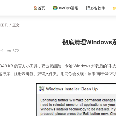
🏠首页
👨‍💻DevOps运维
💾必备软件

用工具
/
正文
彻底清理Window
-1
572
349 KB 的官方小工具，双击就能跑，专治 Windows 卸载后
运行库、注册表键值、残留文件夹。用完你会发现：原来“卸干净”不